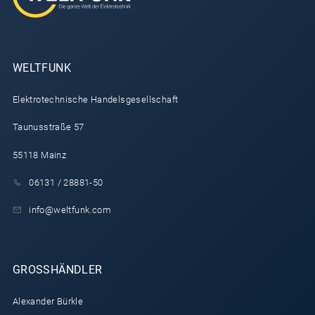
WELT­FUNK
Elek­tro­tech­ni­sche Han­dels­ge­sell­schaft
Taunusstraße 57
55118
Mainz
06131 / 28881-50
info@weltfunk.com
GROSSHÄNDLER
Alexander Bürkle