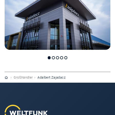
›
Großhändler
›
Adalbert Zajadacz